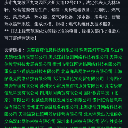
庆市九龙坡区九龙园区火炬大道12号C17，法定代表人为林华
轩。经营范围包括生产、销售：厨房电器设备、油烟机、燃气
灶、集成燃具、热水器、空气净化器、净水器、消毒柜、智能
热水循环系统、集成水槽、厨柜；燃气具维修及技术服务。
**【以上经营范围依法须经批准的项目，经相关部门批准后方
可开展经营活动】
友情链接：
东莞百彦信息科技有限公司
珠海路灯车出租
乐山市
天朗物流有限责任公司
黑龙江封修园网络科技有限公司
天津众
信教育科技发展有限公司
衢州市衢江区速畅网络科技有限公司
重庆事业通信息科技有限公司
北京弹幕网络科技有限公司
上海
舾漫克网络科技有限公司
大冶市琛伦实商贸有限公司
上海丙亿
投资管理有限公司
苏州安小家房屋咨询服务有限公司
湖南极睿
信息科技有限公司
四川顺同商贸有限公司
国补教育科技（北
京）有限公司
长威信息科技发展股份有限公司
儋州汇俞信息科
技有限公司
贵州正晖金融服务有限公司
上海捷儒升网络科技有
限公司
天津绿聚仁照明器材经营有限公司
北京洲际出入境服务
义乌双鄞网络科技有限公司
深圳来电科技有限公司
济宁胜美包