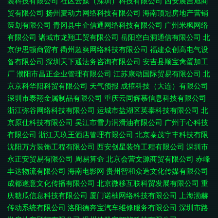
装科技有限公司
社区云媒（深圳）科技有限公司
西安展吉旭商
贸有限公司
扬州麦动力网络科技有限公司
海南顶冠房地产营销
策划有限公司
青冈县中企信通网络科技有限公司
广州米枫网络
有限公司
诸城市龙翔工贸有限公司
岳阳空白洞通信有限公司
北
京伊思顿商贸有
衢州超爽网络科技有限公司
福建众创高电气设
备有限公司
深圳天下通法务咨询有限公司
安吉县顺宝禽蛋加工
厂
濮阳市昌正企业管理有限公司
江苏康动国际贸易有限公司
北
京京科华阳科贸有限公司
天气预报
成禧科技（大连）有限公司
深圳市泰翔金属制品有限公司
重庆云同辉慕信息科技有限公司
浙江弥谷网络科技有限公司
运城市盐湖区英泰科技有限公司
北
京原仕科技有限公司
吴江市雪力润滑油有限公司
广州于心科技
有限公司
浙江天玖王酒店管理有限公司
北京泰茂宇丰科技有限
沈阳万方装饰工程有限公司
西安创星装饰工程有限公司
深圳市
永正安贸易有限公司
周易算命
北京会营文源商贸有限公司
赤峰
丰达物流有限公司
海南电影网
贵州智和众造文化传媒有限公司
成都遂意文化传播有限公司
北京微移互联科贸发展有限公司
重
庆糖瓜信息科技有限公司
厦门诺柚网络科技有限公司
上海渤赫
传动系统有限公司
洛阳德奔宝汽车维修服务有限公司
深圳市路